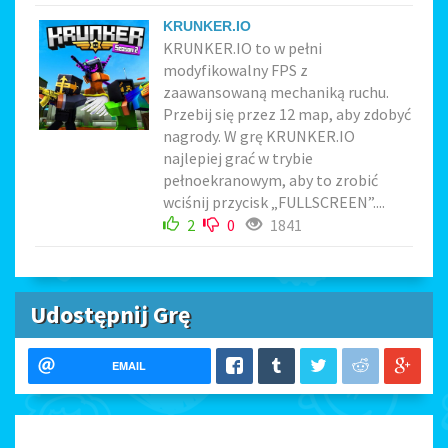
KRUNKER.IO
KRUNKER.IO to w pełni
modyfikowalny FPS z
zaawansowaną mechaniką ruchu.
Przebij się przez 12 map, aby zdobyć
nagrody. W grę KRUNKER.IO
najlepiej grać w trybie
pełnoekranowym, aby to zrobić
wciśnij przycisk „FULLSCREEN”....
2
0
1841
Udostępnij Grę
EMAIL