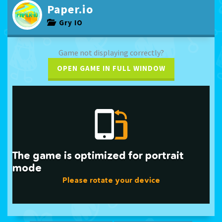
Paper.io
Gry IO
Game not displaying correctly?
OPEN GAME IN FULL WINDOW