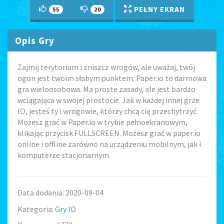
PEŁNY EKRAN
55
20
Opis Gry
Zajmij terytorium i zniszcz wrogów, ale uważaj, twój
ogon jest twoim słabym punktem. Paper.io to darmowa
gra wieloosobowa. Ma proste zasady, ale jest bardzo
wciągająca w swojej prostocie. Jak w każdej innej grze
IO, jesteś ty i wrogowie, którzy chcą cię przechytrzyć.
Możesz grać w Paper.io w trybie pełnoekranowym,
klikając przycisk FULLSCREEN. Możesz grać w paper.io
online i offline zarówno na urządzeniu mobilnym, jak i
komputerze stacjonarnym.
Data dodania: 2020-09-04
Kategoria:
Gry IO