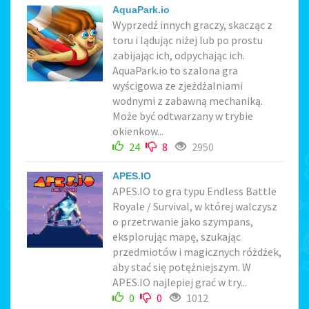
AquaPark.io
Wyprzedź innych graczy, skacząc z
toru i lądując niżej lub po prostu
zabijając ich, odpychając ich.
AquaPark.io to szalona gra
wyścigowa ze zjeżdżalniami
wodnymi z zabawną mechaniką.
Może być odtwarzany w trybie
okienkow...
24
8
2950
APES.IO
APES.IO to gra typu Endless Battle
Royale / Survival, w której walczysz
o przetrwanie jako szympans,
eksplorując mapę, szukając
przedmiotów i magicznych różdżek,
aby stać się potężniejszym. W
APES.IO najlepiej grać w try...
0
0
1012