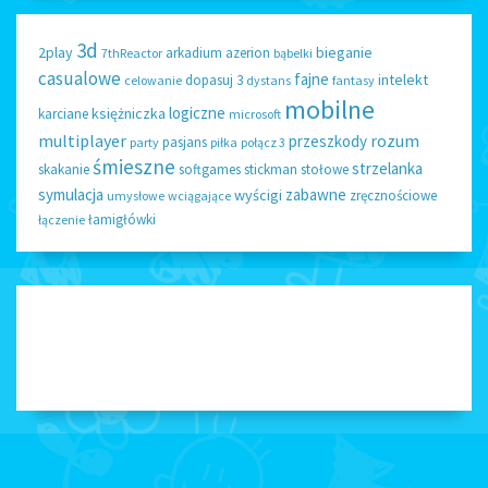
3d
2play
bieganie
arkadium
azerion
7thReactor
bąbelki
casualowe
fajne
intelekt
dopasuj 3
celowanie
dystans
fantasy
mobilne
logiczne
księżniczka
karciane
microsoft
multiplayer
rozum
przeszkody
pasjans
party
piłka
połącz 3
śmieszne
strzelanka
skakanie
softgames
stickman
stołowe
symulacja
zabawne
wyścigi
zręcznościowe
umysłowe
wciągające
łamigłówki
łączenie