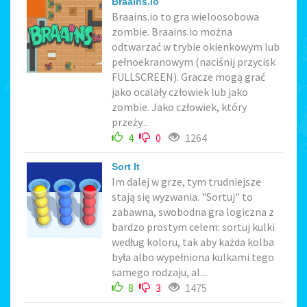
Braains.io
Braains.io to gra wieloosobowa
zombie. Braains.io można
odtwarzać w trybie okienkowym lub
pełnoekranowym (naciśnij przycisk
FULLSCREEN). Gracze mogą grać
jako ocalały człowiek lub jako
zombie. Jako człowiek, który
przeży...
4
0
1264
Sort It
Im dalej w grze, tym trudniejsze
stają się wyzwania. "Sortuj" to
zabawna, swobodna gra logiczna z
bardzo prostym celem: sortuj kulki
według koloru, tak aby każda kolba
była albo wypełniona kulkami tego
samego rodzaju, al...
8
3
1475